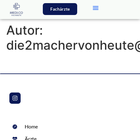
Fachärzte
Autor:
die2machervonheute
Home
Ärzte